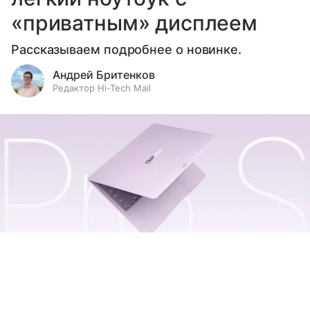
«приватным» дисплеем
Рассказываем подробнее о новинке.
Андрей Бритенков
Редактор Hi-Tech Mail
Выберите комментарий
Выберите комментарий
Выберите комментарий
Huawei MateBook Pro S
источник:
Huawei
Информация полезная и актуальная
Информация полезная и актуальная
Информация полезная и актуальная