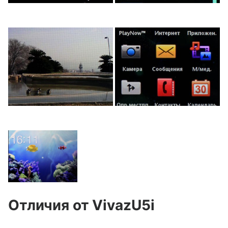
Отличия от
Vivaz
U
5
i