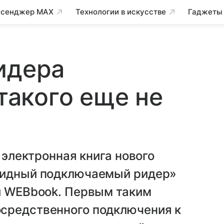
сенджер MAX
Технологии в искусстве
Гаджеты
идера
 такого еще не
и электронная книга нового
бридный подключаемый ридер»
ли WEBbook. Первым таким
средственного подключения к