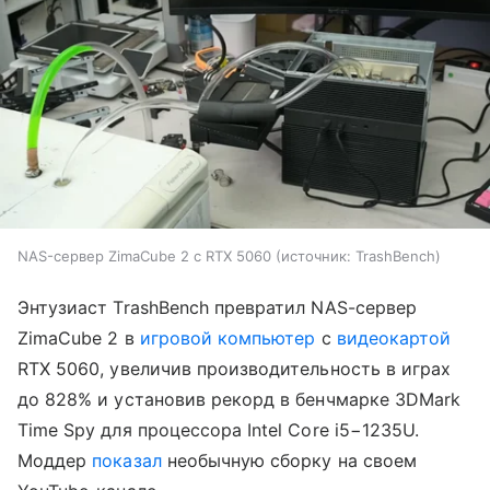
NAS-сервер ZimaCube 2 с RTX 5060
источник:
TrashBench
Энтузиаст TrashBench превратил NAS-сервер
ZimaCube 2 в
игровой компьютер
с
видеокартой
RTX 5060, увеличив производительность в играх
до 828% и установив рекорд в бенчмарке 3DMark
Time Spy для процессора Intel Core i5−1235U.
Моддер
показал
необычную сборку на своем