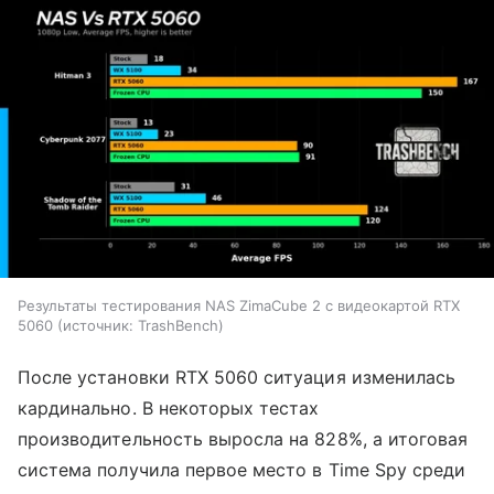
Результаты тестирования NAS ZimaCube 2 с видеокартой RTX
5060
источник:
TrashBench
После установки RTX 5060 ситуация изменилась
кардинально. В некоторых тестах
производительность выросла на 828%, а итоговая
система получила первое место в Time Spy среди