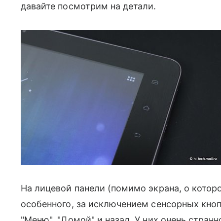
давайте посмотрим на детали.
На лицевой панели (помимо экрана, о котор
особенного, за исключением сенсорных кно
"Меню", "Домой" и назад. У них очень стран