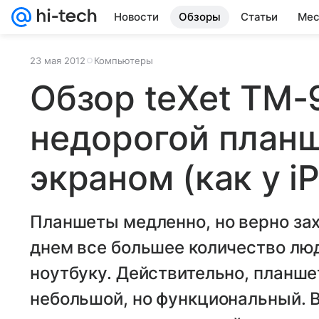
Новости
Обзоры
Статьи
Мес
23 мая 2012
Компьютеры
Обзор teXet TM-
недорогой планш
экраном (как у iP
Планшеты медленно, но верно за
днем все большее количество лю
ноутбуку. Действительно, планшет
небольшой, но функциональный. 