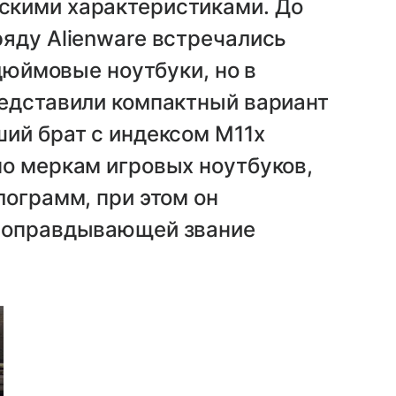
скими характеристиками. До
яду Alienware встречались
-дюймовые ноутбуки, но в
редставили компактный вариант
ий брат с индексом M11x
по меркам игровых ноутбуков,
лограмм, при этом он
, оправдывающей звание