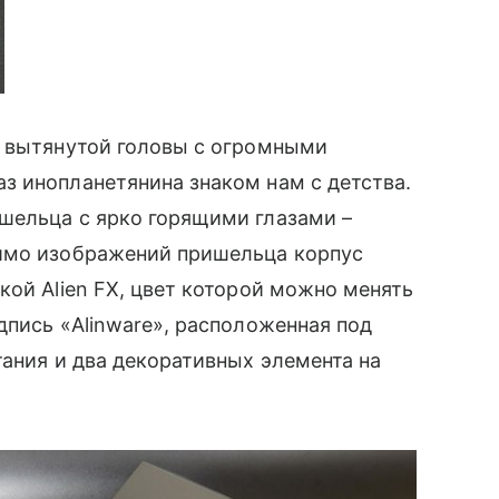
 вытянутой головы с огромными
з инопланетянина знаком нам с детства.
шельца с ярко горящими глазами –
имо изображений пришельца корпус
ой Alien FX, цвет которой можно менять
дпись «Alinware», расположенная под
тания и два декоративных элемента на