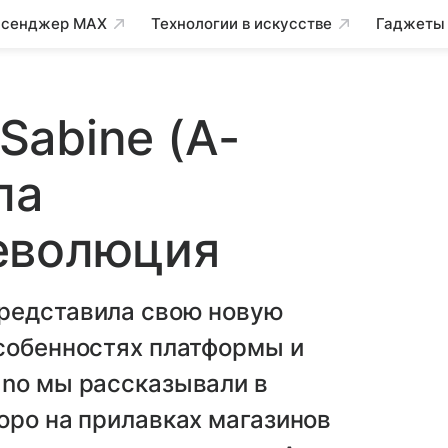
сенджер MAX
Технологии в искусстве
Гаджеты
abine (A-
ла
еволюция
редставила свою новую
особенностях платформы и
ano мы рассказывали в
оро на прилавках магазинов