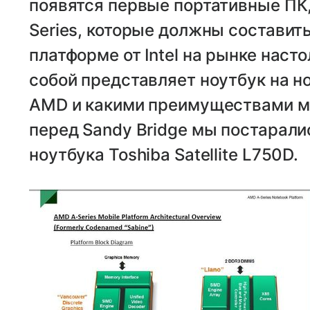
появятся первые портативные ПК,
Series, которые должны состави
платформе от Intel на рынке наст
собой представляет ноутбук на н
AMD и какими преимуществами мо
перед Sandy Bridge мы постарали
ноутбука Toshiba Satellite L750D.