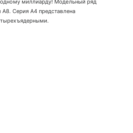
к одному миллиарду! Модельный ряд
и A8. Серия A4 представлена
четырехъядерными.