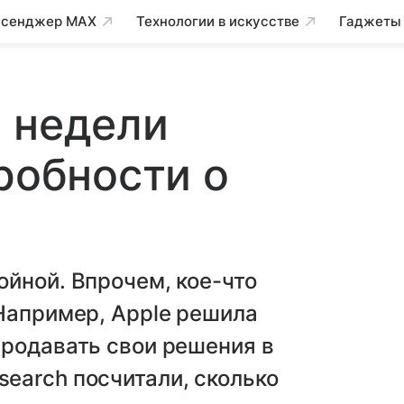
сенджер MAX
Технологии в искусстве
Гаджеты
 недели
дробности о
йной. Впрочем, кое-что
Например, Apple решила
продавать свои решения в
earch посчитали, сколько