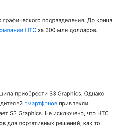
о графического подразделения. До конца
 компании HTC
за 300 млн долларов.
шила приобрести S3 Graphics. Однако
одителей
смартфонов
привлекли
ет S3 Graphics. Не исключено, что HTC
в для портативных решений, как то