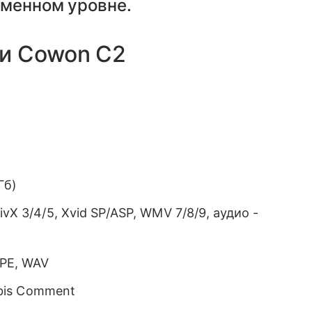
еменном уровне.
и Cowon C2
Гб)
vX 3/4/5, Xvid SP/ASP, WMV 7/8/9, аудио -
PE, WAV
rbis Comment