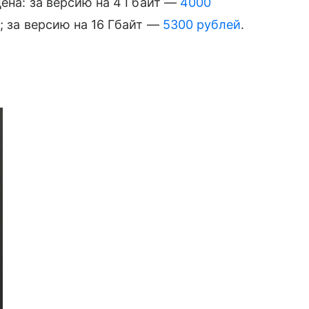
ена: за версию на 4 Гбайт —
4000
̆
; за версию на 16 Гбайт —
5300 рублей
.