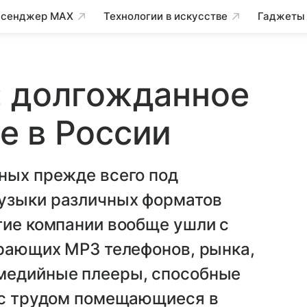
сенджер MAX
Технологии в искусстве
Гаджеты
: долгожданное
е в России
ных прежде всего под
узыки различных форматов
гие компании вообще ушли с
грающих MP3 телефонов, рынка,
медийные плееры, способные
о с трудом помещающиеся в