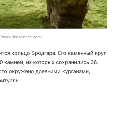
://www.livescience.com
тся кольцо Бродгара. Его каменный круг
 камней, из которых сохранились 36.
есто окружено древними курганами,
ритуалы.