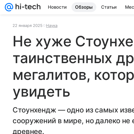
Новости
Обзоры
Статьи
Мес
22 января 2025
Наука
Не хуже Стоунхе
таинственных д
мегалитов, кото
увидеть
Стоунхендж — одно из самых изв
сооружений в мире, но далеко не
древнее.