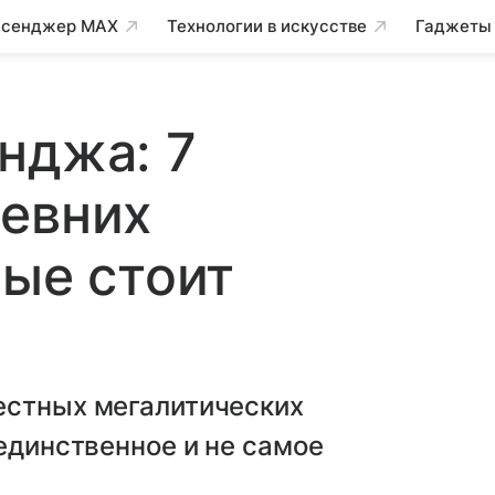
сенджер MAX
Технологии в искусстве
Гаджеты
нджа: 7
ревних
рые стоит
естных мегалитических
 единственное и не самое