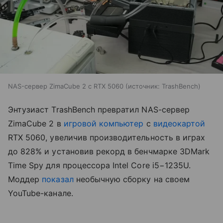
NAS-сервер ZimaCube 2 с RTX 5060
источник:
TrashBench
Энтузиаст TrashBench превратил NAS-сервер
ZimaCube 2 в
игровой компьютер
с
видеокартой
RTX 5060, увеличив производительность в играх
до 828% и установив рекорд в бенчмарке 3DMark
Time Spy для процессора Intel Core i5−1235U.
Моддер
показал
необычную сборку на своем
YouTube-канале.