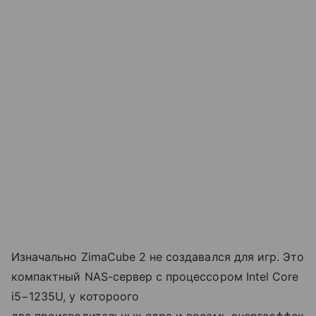
Изначально ZimaCube 2 не создавался для игр. Это
компактный NAS-сервер с процессором Intel Core
i5−1235U, у котороого
два производительных ядра и восемь энергоэффек