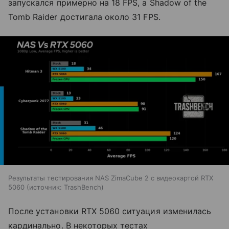
запускался примерно на 18 FPS, а Shadow of the
Tomb Raider достигала около 31 FPS.
Результаты тестирования NAS ZimaCube 2 с видеокартой RTX
5060
источник:
TrashBench
После установки RTX 5060 ситуация изменилась
кардинально. В некоторых тестах