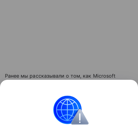
Ранее мы рассказывали о том, как Microsoft
обновляла требования к объему оперативной
памяти
для компьютеров с Windows, повышая
минимальную планку до 16 ГБ.
Windows
Microsoft