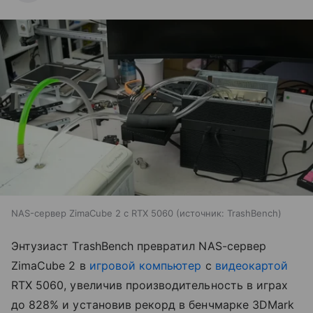
NAS-сервер ZimaCube 2 с RTX 5060
источник:
TrashBench
Энтузиаст TrashBench превратил NAS-сервер
ZimaCube 2 в
игровой компьютер
с
видеокартой
RTX 5060, увеличив производительность в играх
до 828% и установив рекорд в бенчмарке 3DMark