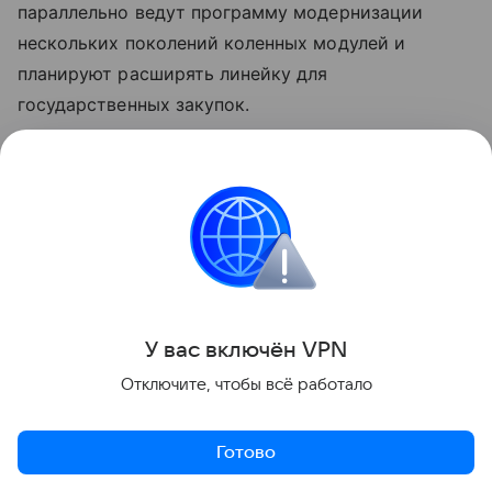
параллельно ведут программу модернизации
нескольких поколений коленных модулей и
планируют расширять линейку для
государственных закупок.
Ранее мы рассказывали, как
ученые научили ИИ
считывать сигналы «фантомной конечности»
—
технология, которая может изменить подход к
управлению протезами.
медицина
У вас включ
ён
V
P
N
Отключите, чтобы всё работало
Поделиться
Готово