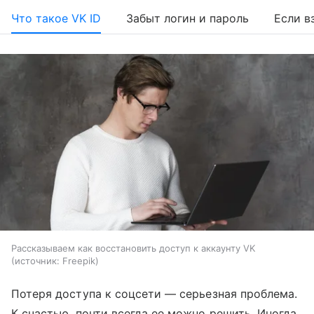
Что такое VK ID
Забыт логин и пароль
Если в
Рассказываем как восстановить доступ к аккаунту VK
источник:
Freepik
Потеря доступа к соцсети — серьезная проблема.
К счастью, почти всегда ее можно решить. Иногда