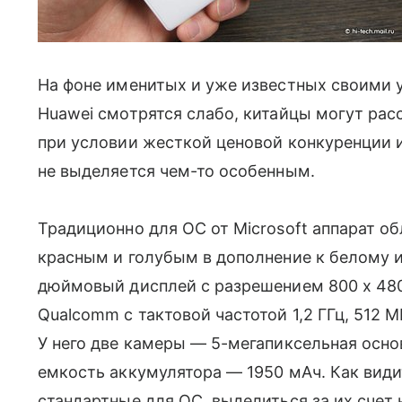
На фоне именитых и уже известных своими 
Huawei смотрятся слабо, китайцы могут рас
при условии жесткой ценовой конкуренции 
не выделяется чем-то особенным.
Традиционно для ОС от Microsoft аппарат о
красным и голубым в дополнение к белому 
дюймовый дисплей с разрешением 800 х 48
Qualcomm с тактовой частотой 1,2 ГГц, 512 
У него две камеры — 5-мегапиксельная осно
емкость аккумулятора — 1950 мАч. Как види
стандартные для ОС, выделиться за их счет н