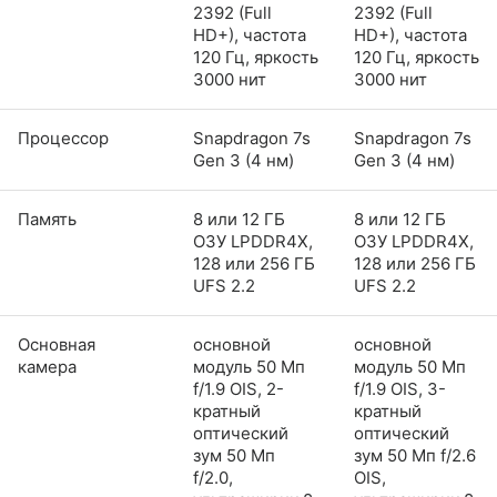
2392 (Full
2392 (Full
HD+), частота
HD+), частота
120 Гц, яркость
120 Гц, яркость
3000 нит
3000 нит
Процессор
Snapdragon 7s
Snapdragon 7s
Gen 3 (4 нм)
Gen 3 (4 нм)
Память
8 или 12 ГБ
8 или 12 ГБ
ОЗУ LPDDR4X,
ОЗУ LPDDR4X,
128 или 256 ГБ
128 или 256 ГБ
UFS 2.2
UFS 2.2
Основная
основной
основной
камера
модуль 50 Мп
модуль 50 Мп
f/1.9 OIS, 2-
f/1.9 OIS, 3-
кратный
кратный
оптический
оптический
зум 50 Мп
зум 50 Мп f/2.6
f/2.0,
OIS,