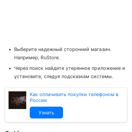
Выберите надежный сторонний магазин.
Например, RuStore.
Через поиск найдите утерянное приложение и
установите, следуя подсказкам системы.
Как оплачивать покупки телефоном в
России
Узнать