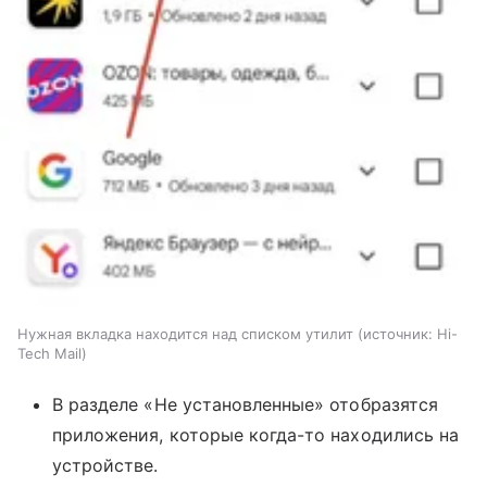
Нужная вкладка находится над списком утилит
источник:
Hi-
Tech Mail
В разделе «Не установленные» отобразятся
приложения, которые когда-то находились на
устройстве.