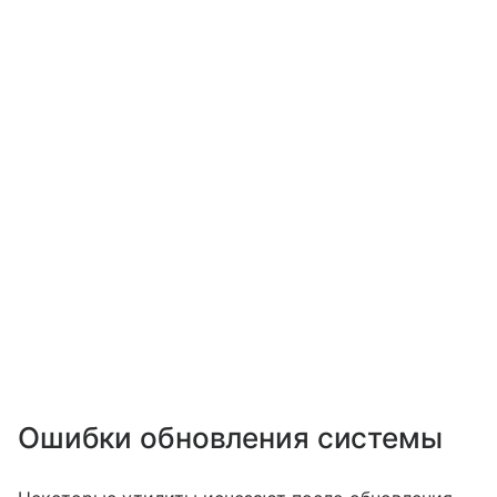
Ошибки обновления системы