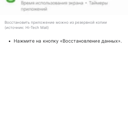
Восстановить приложение можно из резервной копии
источник:
Hi-Tech Mail
Нажмите на кнопку «Восстановление данных».