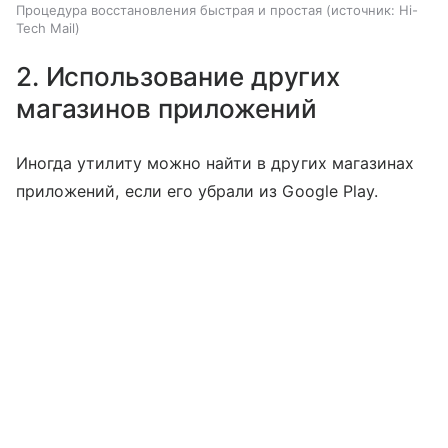
Процедура восстановления быстрая и простая
источник:
Hi-
Tech Mail
2. Использование других
магазинов приложений
Иногда утилиту можно найти в других магазинах
приложений, если его убрали из Google Play.