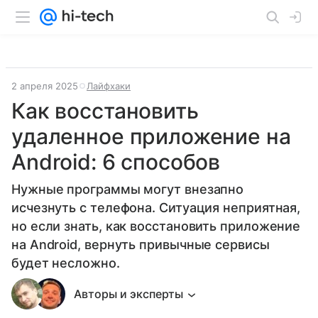
2 апреля 2025
Лайфхаки
Как восстановить
удаленное приложение на
Android: 6 способов
Нужные программы могут внезапно
исчезнуть с телефона. Ситуация неприятная,
но если знать, как восстановить приложение
на Android, вернуть привычные сервисы
будет несложно.
Авторы и эксперты