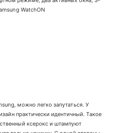
афтном режиме, два активных окна, S-
, Samsung WatchON
sung, можно легко запутаться. У
изайн практически идентичный. Такое
ственный ксерокс и штампуют