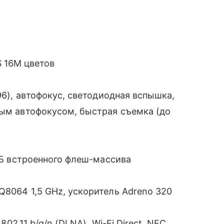
PS 16М цветов
96), автофокус, светодиодная вспышка,
ным автофокусом, быстрая съемка (до
 ГБ встроенного флеш-массива
Q8064 1,5 GHz, ускоритель Adreno 320
802.11 b/g/n (DLNA), Wi-Fi Direct, NFC