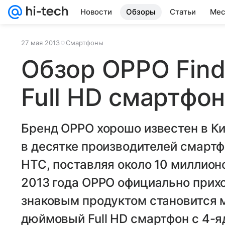
Новости
Обзоры
Статьи
Мес
27 мая 2013
Смартфоны
Обзор OPPO Find
Full HD смартфо
Бренд OPPO хорошо известен в Ки
в десятке производителей смартф
HTC, поставляя около 10 миллионо
2013 года OPPO официально прихо
знаковым продуктом становится мо
дюймовый Full HD смартфон с 4-