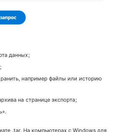
рта данных;
;
хранить, например файлы или историю
архива на странице экспорта;
ь».
мате .tar. На компьютерах с Windows для