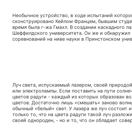
Необычное устройство, в ходе испытаний которо
сконструировано Кейлом Францем, бывшим студе
время была г-жа Гмахл. В создании каскадного л
Шеффилдского университета. Он же и обнаружил з
соревнований на ниве науки в Принстонском ун
Луч света, испускаемый лазером, своей природои
или электролампы. Если поставить на пути солнеч
цветов радуги - каждый из которых образован во
цветов. Достаточно лишь «смешать» заново волны
обычный «белый» свет. У лазера же луч состоит 
только то, что на цвета радуги такой луч разлож
своей однороден, - но и то, что он обладает сов