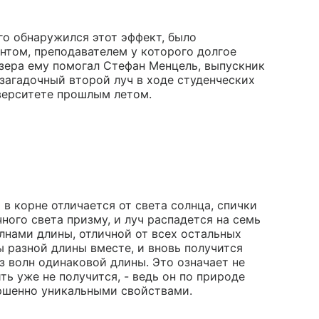
го обнаружился этот эффект, было
нтом, преподавателем у которого долгое
азера ему помогал Стефан Менцель, выпускник
агадочный второй луч в ходе студенческих
иверситете прошлым летом.
̆ в корне отличается от света солнца, спички
ного света призму, и луч распадется на семь
лнами длины, отличной от всех остальных
 разной длины вместе, и вновь получится
из волн одинаковой длины. Это означает не
ить уже не получится, - ведь он по природе
ершенно уникальными свойствами.