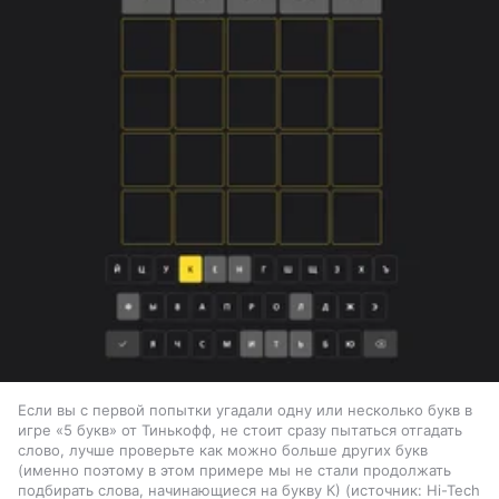
Если вы с первой попытки угадали одну или несколько букв в
игре «5 букв» от Тинькофф, не стоит сразу пытаться отгадать
слово, лучше проверьте как можно больше других букв
(именно поэтому в этом примере мы не стали продолжать
подбирать слова, начинающиеся на букву К)
источник:
Hi-Tech