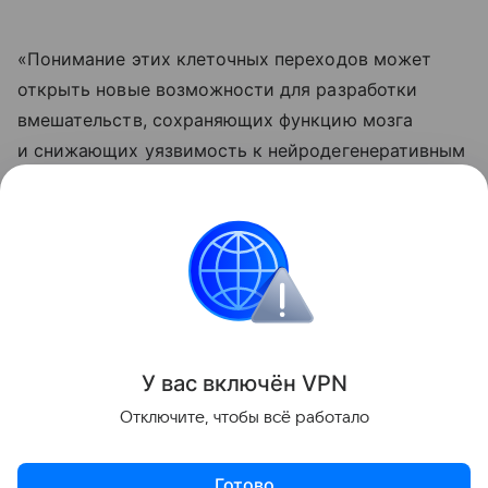
«Понимание этих клеточных переходов может
открыть новые возможности для разработки
вмешательств, сохраняющих функцию мозга
и снижающих уязвимость к нейродегенеративным
заболеваниям», — отметил соавтор работы,
нейробиолог Сянминь Сюй из Калифорнийского
университета.
Биология
Поделиться
У вас включ
ён
V
P
N
Отключите, чтобы всё работало
Готово