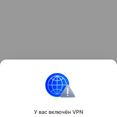
Ранее мы рассказывали, как у геймера
загорелась
RTX 5090
прямо во время тестирования Battlefield
6.
Поделиться
У вас включ
ён
V
P
N