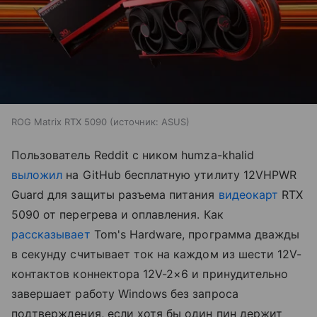
ROG Matrix RTX 5090
источник:
ASUS
Пользователь Reddit с ником humza-khalid
выложил
на GitHub бесплатную утилиту 12VHPWR
Guard для защиты разъема питания
видеокарт
RTX
5090 от перегрева и оплавления. Как
рассказывает
Tom's Hardware, программа дважды
в секунду считывает ток на каждом из шести 12V-
контактов коннектора 12V-2×6 и принудительно
завершает работу Windows без запроса
подтверждения, если хотя бы один пин держит