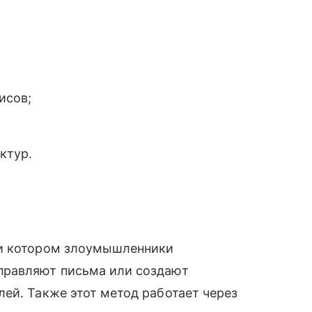
исов;
ктур.
ри котором злоумышленники
правляют письма или создают
ей. Также этот метод работает через