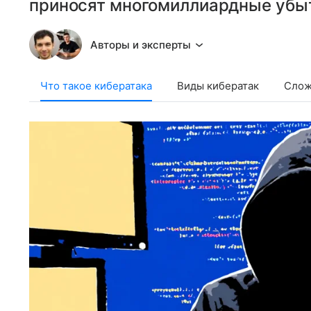
приносят многомиллиардные убыт
Авторы и эксперты
Что такое кибератака
Виды кибератак
Слож