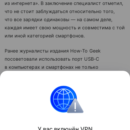
из интернета». В заключение специалист отметил,
что не стоит заблуждаться относительно того,
что все зарядки одинаковы — на самом деле,
каждая имеет свою мощность и совместима с той
или иной категорией смартфонов.
Ранее журналисты издания How-To Geek
посоветовали использовать порт USB-C
в компьютерах и смартфонах не только
для зарядки. Они рассказали, что с помощью
разъема можно передавать файлы на большой
скорости и подключаться к мониторам.
смартфоны
Поделиться
У вас включ
ён
V
P
N