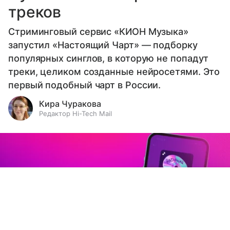
треков
Стриминговый сервис «КИОН Музыка»
запустил «Настоящий Чарт» — подборку
популярных синглов, в которую не попадут
треки, целиком созданные нейросетями. Это
первый подобный чарт в России.
Кира Чуракова
Редактор Hi-Tech Mail
Выберите комментарий
Выберите комментарий
Выберите комментарий
Информация полезная и актуальная
Информация полезная и актуальная
Информация полезная и актуальная