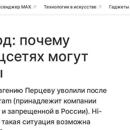
сенджер MAX
Технологии в искусстве
Гаджеты
од: почему
цсетях могут
ы
вгению Перцеву уволили после
agram (принадлежит компании
и запрещенной в России). Hi-
да такая ситуация возможна