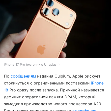
iPhone 17 Pro
источник:
Unsplash
По
сообщениям
издания Culpium, Apple рискует
столкнуться с ограниченными поставками
iPhone
18
Pro сразу после запуска. Причиной называется
дефицит оперативной памяти DRAM, который
замедлил производство нового процессора A20
Pro и может привести к нехватке
смартфонов