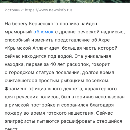
Источник:
https://www.newsinfo.ru/
На берегу Керченского пролива найден
мраморный
обломок
с древнегреческой надписью,
способный изменить представление об Акре —
«Крымской Атлантиде», большая часть которой
сейчас находится под водой. Эта уникальная
находка, первая за 40 лет раскопок, говорит
о городском статусе поселения, долгое время
считавшегося простым рыбацким поселком.
Фрагмент официального декрета, характерного
для греческих полисов, был вторично использован
в римской постройке и сохранился благодаря
пожару во время готского нашествия. Сейчас
эпиграфисты пытаются расшифровать стершийся
текст.