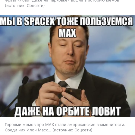
источник:
Соцсети
Героями мемов про MAX стали американские знаменитости.
Среди них Илон Маск…
источник:
Соцсети