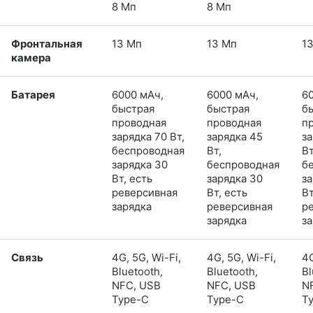
8 Мп
8 Мп
Фронтальная
13 Мп
13 Мп
1
камера
Батарея
6000 мАч,
6000 мАч,
6
быстрая
быстрая
б
проводная
проводная
п
зарядка 70 Вт,
зарядка 45
за
беспроводная
Вт,
Вт
зарядка 30
беспроводная
б
Вт, есть
зарядка 30
за
реверсивная
Вт, есть
Вт
зарядка
реверсивная
р
зарядка
з
Связь
4G, 5G, Wi-Fi,
4G, 5G, Wi-Fi,
4G
Bluetooth,
Bluetooth,
Bl
NFC, USB
NFC, USB
N
Type-C
Type-C
T