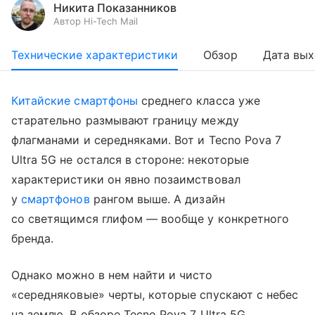
Никита Показанников
Автор Hi-Tech Mail
Технические характеристики
Обзор
Дата вы
Китайские смартфоны
среднего класса уже
старательно размывают границу между
флагманами и середняками. Вот и Tecno Pova 7
Ultra 5G не остался в стороне: некоторые
характеристики он явно позаимствовал
у
смартфонов
рангом выше. А дизайн
со светящимся глифом — вообще у конкретного
бренда.
Однако можно в нем найти и чисто
«середняковые» черты, которые спускают с небес
на землю. В обзоре Tecno Pova 7 Ultra 5G