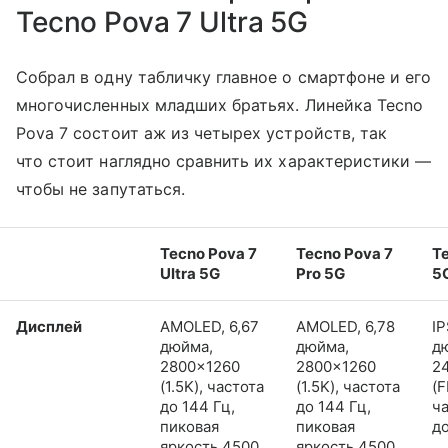
Tecno Pova 7 Ultra 5G
Собрал в одну табличку главное о смартфоне и его
многочисленных младших братьях. Линейка Tecno
Pova 7 состоит аж из четырех устройств, так
что стоит наглядно сравнить их характеристики —
чтобы не запутаться.
Tecno Pova 7
Tecno Pova 7
T
Ultra 5G
Pro 5G
5
Дисплей
AMOLED, 6,67
AMOLED, 6,78
IP
дюйма,
дюйма,
д
2800×1260
2800×1260
2
(1.5K), частота
(1.5K), частота
(F
до 144 Гц,
до 144 Гц,
ч
пиковая
пиковая
до
яркость 4500
яркость 4500