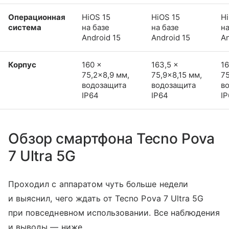
Операционная
HiOS 15
HiOS 15
Hi
система
на базе
на базе
на
Android 15
Android 15
An
Корпус
160 ×
163,5 ×
16
75,2×8,9 мм,
75,9×8,15 мм,
75
водозащита
водозащита
в
IP64
IP64
I
Обзор смартфона Tecno Pova
7 Ultra 5G
Проходил с аппаратом чуть больше недели
и выяснил, чего ждать от Tecno Pova 7 Ultra 5G
при повседневном использовании. Все наблюдения
и выводы — ниже.