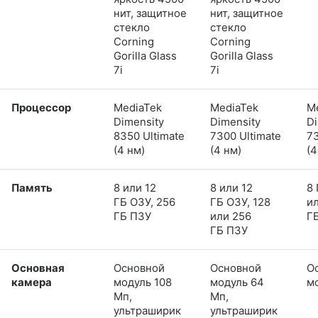
нит, защитное
нит, защитное
стекло
стекло
Corning
Corning
Gorilla Glass
Gorilla Glass
7i
7i
Процессор
MediaTek
MediaTek
M
Dimensity
Dimensity
Di
8350 Ultimate
7300 Ultimate
73
(4 нм)
(4 нм)
(4
Память
8 или 12
8 или 12
8 
ГБ ОЗУ, 256
ГБ ОЗУ, 128
и
ГБ ПЗУ
или 256
Г
ГБ ПЗУ
Основная
Основной
Основной
О
камера
модуль 108
модуль 64
м
Мп,
Мп,
ультраширик
ультраширик