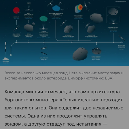
Всего за несколько месяцев зонд Hera выполнит массу задач и
экспериментов около астероида Диморф
источник:
ESA
Команда миссии отмечает, что сама архитектура
бортового компьютера «Геры» идеально подходит
для таких опытов. Она содержит две независимые
системы. Одна из них продолжит управлять
зондом, а другую отдадут под испытания —