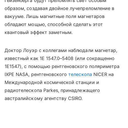
Гейзенберга будут преломлять свет особым
образом, создавая двойное лучепреломление в
вакууме. Лишь магнитные поля магнетаров
обладают мощью, способной сделать этот
квантовый эффект заметным.
Доктор Лоуэр с коллегами наблюдали магнетар,
известный как 1E 1547.0–5408 (или сокращенно
1E1547), с помощью рентгеновского поляриметра
IXPE
NASA
, рентгеновского
телескопа
NICER на
Международной космической станции и
радиотелескопа
Parkes
, принадлежащего
австралийскому агентству CSIRO.