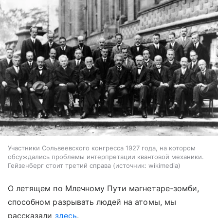
Участники Сольвеевского конгресса 1927 года, на котором
обсуждались проблемы интерпретации квантовой механики.
Гейзенберг стоит третий справа
источник:
wikimedia
О летящем по Млечному Пути магнетаре-зомби,
способном разрывать людей на атомы, мы
рассказали
здесь
.