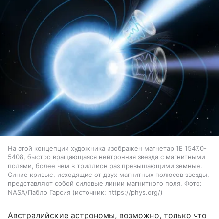
На этой концепции художника изображен магнетар 1E 1547.0-
5408, быстро вращающаяся нейтронная звезда с магнитными
полями, более чем в триллион раз превышающими земные.
Синие кривые, исходящие от двух магнитных полюсов звезды,
представляют собой силовые линии магнитного поля. Фото:
NASA/Пабло Гарсия
источник:
https://phys.org/
Австралийские астрономы, возможно, только что