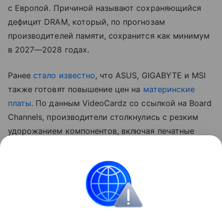
с Европой. Причиной называют сохраняющийся
дефицит DRAM, который, по прогнозам
производителей памяти, сохранится как минимум
в 2027—2028 годах.
Ранее
стало известно
, что ASUS, GIGABYTE и MSI
также готовят повышение цен на
материнские
платы
. По данным VideoCardz со ссылкой на Board
Channels, производители столкнулись с резким
удорожанием компонентов, включая печатные
платы, медь, конденсаторы и контроллеры.
На ситуацию также влияет снижение спроса
на новые ПК, из-за чего компаниям приходится
компенсировать рост издержек повышением
отпускных цен.