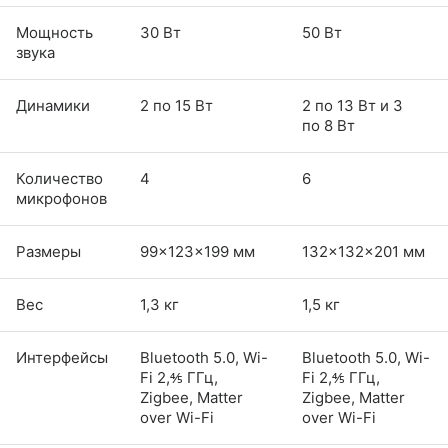
Мощность
30 Вт
50 Вт
звука
Динамики
2 по 15 Вт
2 по 13 Вт и 3
по 8 Вт
Количество
4
6
микрофонов
Размеры
99×123x199 мм
132×132x201 мм
Вес
1,3 кг
1,5 кг
Интерфейсы
Bluetooth 5.0, Wi-
Bluetooth 5.0, Wi-
Fi 2,⅘ ГГц,
Fi 2,⅘ ГГц,
Zigbee, Matter
Zigbee, Matter
over Wi-Fi
over Wi-Fi