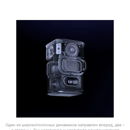
Один из широкополосных динамиков направлен вперед, два –
в стороны. Три независимых усилителя синхронизируют