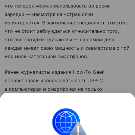
что телефон можно использовать во время
зарядки — несмотря на «страшилки
из интернета». В заключение специалист отметил,
что не стоит заблуждаться относительно того,
что все зарядки одинаковы — на самом деле,
каждая имеет свою мощность и совместима с той
или иной категорией смартфонов.
Ранее журналисты издания How-To Geek
посоветовали использовать порт USB-C
в компьютерах и смартфонах не только
для зарядки. Они рассказали, что с помощью
разъема можно передавать файлы на большой
скорости и подключаться к мониторам.
смартфоны