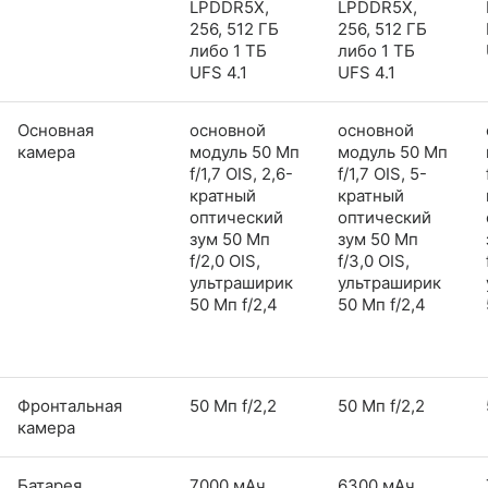
LPDDR5X,
LPDDR5X,
256, 512 ГБ
256, 512 ГБ
либо 1 ТБ
либо 1 ТБ
UFS 4.1
UFS 4.1
Основная
основной
основной
камера
модуль 50 Мп
модуль 50 Мп
f/1,7 OIS, 2,6-
f/1,7 OIS, 5-
кратный
кратный
оптический
оптический
зум 50 Мп
зум 50 Мп
f/2,0 OIS,
f/3,0 OIS,
ультраширик
ультраширик
50 Мп f/2,4
50 Мп f/2,4
Фронтальная
50 Мп f/2,2
50 Мп f/2,2
камера
Батарея
7000 мАч
6300 мАч