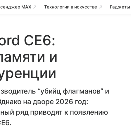
сенджер MAX
Технологии в искусстве
Гаджеты
ord CE6:
памяти и
куренции
изводитель “убийц флагманов” и
днако на дворе 2026 год:
ьный ряд приводят к появлению
CE6.