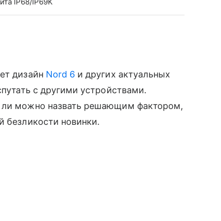
ита IP68/IP69K
яет дизайн
Nord 6
и других актуальных
спутать с другими устройствами.
д ли можно назвать решающим фактором,
й безликости новинки.