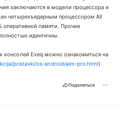
личия заключаются в модели процессора и
щен четырехъядерным процессором All
 ГБ оперативной памяти. Прочие
 полностью идентичны.
х консолей Exeq можно ознакомиться на
cija/pristavki/os-android/aim-pro.html
)
Поделиться