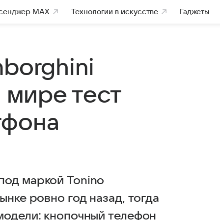
сенджер MAX
Технологии в искусстве
Гаджеты
borghini
в мире тест
тфона
под маркой Tonino
ынке ровно год назад, тогда
модели: кнопочный телефон