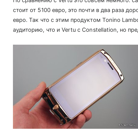
По сравнению с Vertu это совсем немного: са
стоит от 5100 евро, это почти в два раза дор
евро. Так что с этим продуктом Tonino Lamb
аудиторию, что и Vertu с Constellation, но п