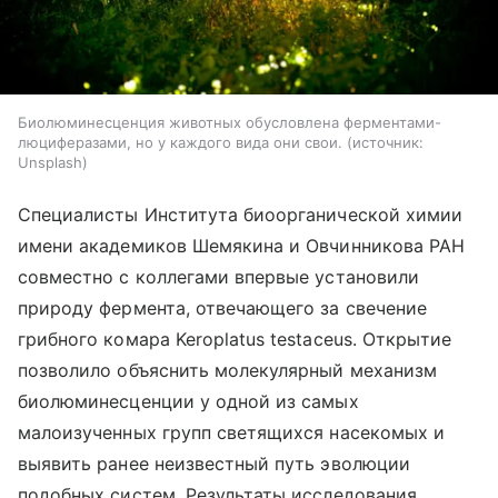
Биолюминесценция животных обусловлена ферментами-
люциферазами, но у каждого вида они свои.
источник:
Unsplash
Специалисты Института биоорганической химии
имени академиков Шемякина и Овчинникова РАН
совместно с коллегами впервые установили
природу фермента, отвечающего за свечение
грибного комара Keroplatus testaceus. Открытие
позволило объяснить молекулярный механизм
биолюминесценции у одной из самых
малоизученных групп светящихся насекомых и
выявить ранее неизвестный путь эволюции
подобных систем. Результаты исследования