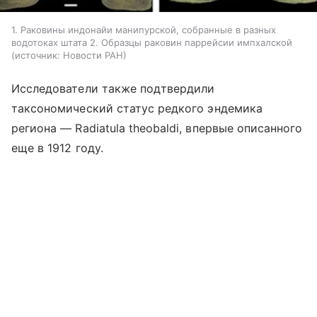
1. Раковины индонайи манипурской, собранные в разных
водотоках штата 2. Образцы раковин паррейсии импхалской
источник:
Новости РАН
Исследователи также подтвердили
таксономический статус редкого эндемика
региона — Radiatula theobaldi, впервые описанного
еще в 1912 году.