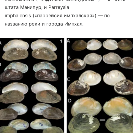
штата Манипур, и Parreysia
imphalensis («паррейсия импхалская») — по
названию реки и города Импхал.