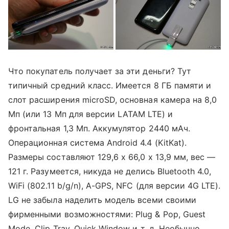
Что покупатель получает за эти деньги? Тут
типичный средний класс. Имеется 8 ГБ памяти и
слот расширения microSD, основная камера на 8,0
Мп (или 13 Мп для версии LATAM LTE) и
фронтальная 1,3 Мп. Аккумулятор 2440 мАч.
Операционная система Android 4.4 (KitKat).
Размеры составляют 129,6 x 66,0 x 13,9 мм, вес —
121 г. Разумеется, никуда не делись Bluetooth 4.0,
WiFi (802.11 b/g/n), A-GPS, NFC (для версии 4G LTE).
LG не забыла наделить модель всеми своими
фирменными возможностями: Plug & Pop, Guest
Mode, Clip Tray, Quick Window и т. д. Необычно