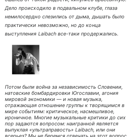
Дело происходило в подвальном клубе, глаза
немилосердно слезились от дыма, дышать было
практически невозможно, но до конца
выступления Laibach все-таки продержались.
Потом были война за независимость Словении,
натовские бомбардировки Югославии, агония
мировой экономики — и новая музыка,
отражающая отношение группы к творящимся в
мире событиям: критическое, насмешливое,
ироничное. Многие музыкальные критики до сих
пор задаются вопросом: наигранной является
выпуклая «ультраправость» Laibach, или они
всерьез? Мы не беремся отвечать на этот вопрос,