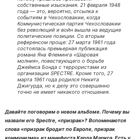
собственные изыскания. 21 февраля 1948
года — это, вероятно, отсылка к
событиям в Чехословакии, когда
Коммунистическая партия Чехословакии
без революций и войн вышла на ведущие
политические позиции. Со вторым
референсом проще: 27 марта 1961 года
состоялась премьерная публикация
романа Яна Флеминга «Шаровая
молния», повествующего о борьбе
Джеймса Бонда с террористами из
организации SPECTRE.
Кроме того,
27
марта 1961 года родился Никита
Джигурда, но к делу это совершенно
точно не имеет никакого отношения.
Давайте поговорим о новом альбоме. Почему вы
назвали его Spectre, «призрак»? Вспоминаются
слова «призрак бродит по Европе, призрак
коммунизма» из манифеста Карла Маркса. Есть у