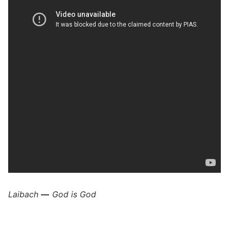
Laibach
—
God is God