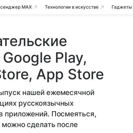
сенджер MAX
Технологии в искусстве
Гаджеты
ательские
Google Play,
ore, App Store
выпуск нашей ежемесячной
оциях русскоязычных
в приложений. Посмеяться,
о можно сделать после