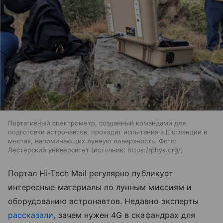
Портативный спектрометр, созданный командами для
подготовки астронавтов, проходит испытания в Шотландии в
местах, напоминающих лунную поверхность. Фото:
Лестерский университет
источник:
https://phys.org/
Портал
Hi-Tech Mail
регулярно публикует
интересные материалы по лунным миссиям и
оборудованию астронавтов. Недавно эксперты
рассказали
, зачем нужен 4G в скафандрах для