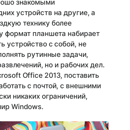
орошо знакомыми
них устройств на другие, а
здкую технику более
му формат планшета набирает
ь устройство с собой, не
полнять рутинные задачи,
развлечений, но и рабочих дел.
soft Office 2013, поставить
ботать с почтой, с внешними
ски никаких ограничений,
мир Windows.