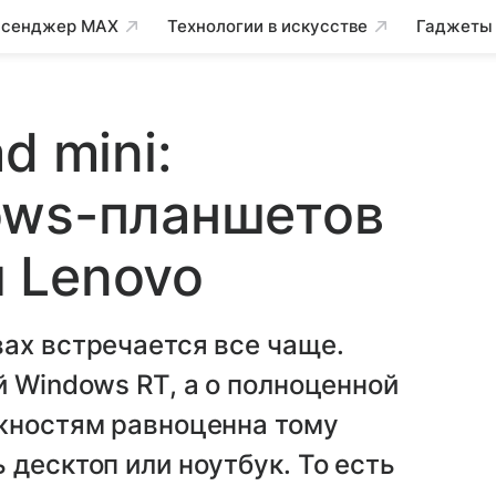
сенджер MAX
Технологии в искусстве
Гаджеты
d mini:
ows-планшетов
и Lenovo
ах встречается все чаще.
й Windows RT, а о полноценной
ожностям равноценна тому
 десктоп или ноутбук. То есть