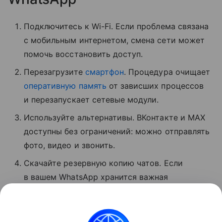
Подключитесь к Wi-Fi. Если проблема связана
с мобильным интернетом, смена сети может
помочь восстановить доступ.
Перезагрузите
смартфон
. Процедура очищает
оперативную память
от зависших процессов
и перезапускает сетевые модули.
Используйте альтернативы. ВКонтакте и MAX
доступны без ограничений: можно отправлять
фото, видео и звонить.
Скачайте резервную копию чатов. Если
в вашем WhatsApp хранится важная
информация, экспортируйте данные
мессенджера, пока он хотя бы частично
доступен.