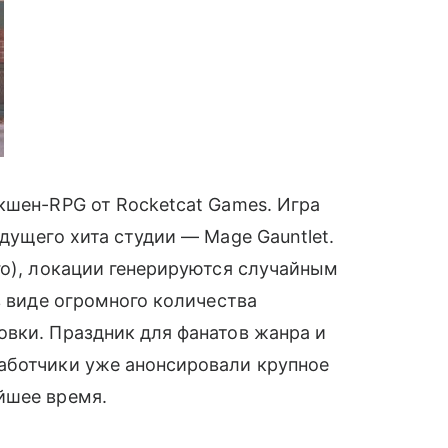
экшен-RPG от Rocketcat Games. Игра
ыдущего хита студии — Mage Gauntlet.
о), локации генерируются случайным
в виде огромного количества
вки. Праздник для фанатов жанра и
работчики уже анонсировали крупное
йшее время.