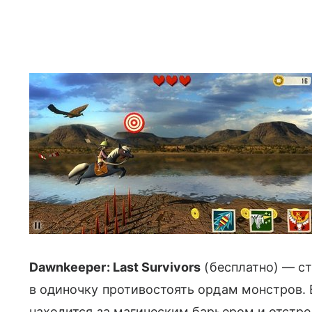
Dawnkeeper: Last Survivors
(бесплатно) — ст
в одиночку противостоять ордам монстров. В
находится за магическим барьером и отстре