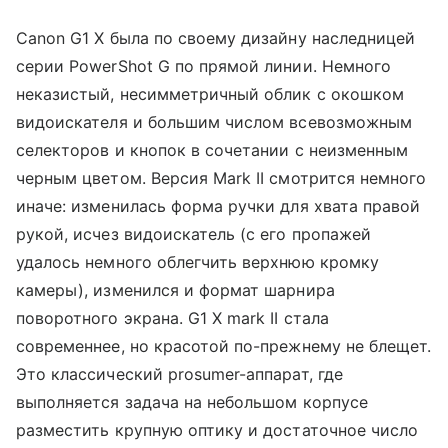
Canon G1 X была по своему дизайну наследницей
серии PowerShot G по прямой линии. Немного
неказистый, несимметричный облик с окошком
видоискателя и большим числом всевозможным
селекторов и кнопок в сочетании с неизменным
черным цветом. Версия Mark II смотрится немного
иначе: изменилась форма ручки для хвата правой
рукой, исчез видоискатель (с его пропажей
удалось немного облегчить верхнюю кромку
камеры), изменился и формат шарнира
поворотного экрана. G1 X mark II стала
современнее, но красотой по-прежнему не блещет.
Это классический prosumer-аппарат, где
выполняется задача на небольшом корпусе
разместить крупную оптику и достаточное число